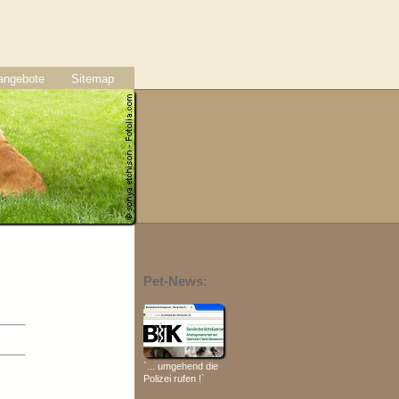
nangebote
Sitemap
Pet-News:
`... umgehend die
Polizei rufen !`