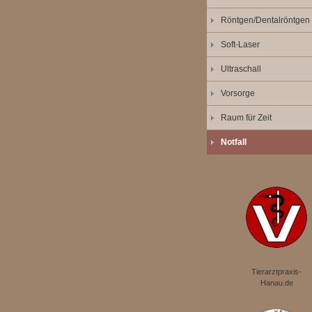
Röntgen/Dentalröntgen
Soft-Laser
Ultraschall
Vorsorge
Raum für Zeit
Notfall
Tierarztpraxis-
Hanau.de