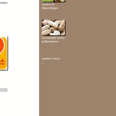
tomen
Gefahr für
Mäusefänger
Arzneimittel sicher
aufbewahren
...
(weitere Infos)
...