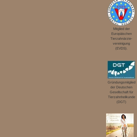
Mitglied der
Europäischen
Tierzahnärzte­
vereinigung
(EVDS).
Gründungsmitglied
der Deut­schen
Gesellschaft für
Tierzahnheilkunde
(DGT)