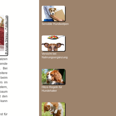
Sensible Hundwelpen
Vorsicht bei
Nahrungsergänzung
Katzen
tende
. Bei
itere
 beim
rs im
tern,
Hitze-Regeln für
Hundehalter
nbaum
t den
kann
t für