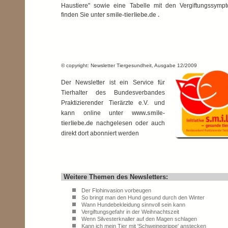
Haustiere" sowie eine Tabelle mit den Vergiftungssymp
finden Sie unter
smile-tierliebe.de .
© copyright: Newsletter Tiergesundheit, Ausgabe 12/2009
Der Newsletter ist ein Service für
Tierhalter des Bundesverbandes
Praktizierender Tierärzte e.V. und
kann online unter
www.smile-
tierliebe.de
nachgelesen oder auch
direkt dort abonniert werden
Weitere Themen des Newsletters:
Der Flohinvasion vorbeugen
So bringt man den Hund gesund durch den Winter
Wann Hundebekleidung sinnvoll sein kann
Vergiftungsgefahr in der Weihnachtszeit
Wenn Silvesterknaller auf den Magen schlagen
Kann ich mein Tier mit 'Schweinegrippe' anstecken