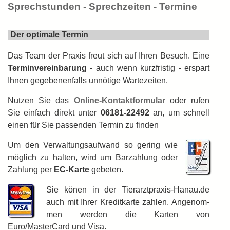
Sprechstunden - Sprechzeiten - Termine
Der optimale Termin
Das Team der Praxis freut sich auf Ihren Besuch. Eine
Terminvereinbarung
- auch wenn kurzfristig - erspart
Ihnen ge­ge­ben­en­falls unnötige Wartezeiten.
Nutzen Sie das
Online-Kontaktformular
oder rufen
Sie einfach direkt unter
06181-22492
an, um schnell
einen für Sie passenden Termin zu finden
Um den Verwaltungsaufwand so gering wie
möglich zu halten, wird um Barzahlung oder
Zahl­ung per
EC-Karte
gebeten.
Sie könen in der Tierarztpraxis-Hanau.de
auch mit Ihrer Kreditkarte zahlen. An­ge­nom­
men werden die Karten von
Euro/MasterCard und Visa.