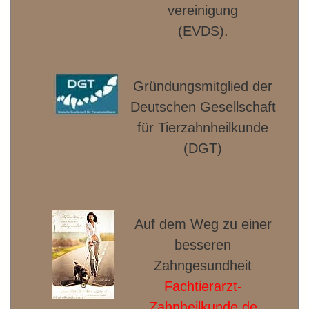
vereinigung
(EVDS).
Gründungsmitglied der
Deut­schen Gesellschaft
für Tierzahnheilkunde
(DGT)
Auf dem Weg zu einer
besseren
Zahngesundheit
Fachtierarzt-
Zahnheilkunde.de