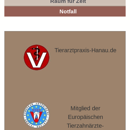
Raum für Zeit
Notfall
Tierarztpraxis-Hanau.de
Mitglied der
Europäischen
Tierzahnärzte­