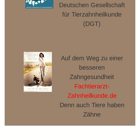
Deut­schen Gesellschaft
für Tierzahnheilkunde
(DGT)
Auf dem Weg zu einer
besseren
Zahngesundheit
Fachtierarzt-
Zahnheilkunde.de
Denn auch Tiere haben
Zähne