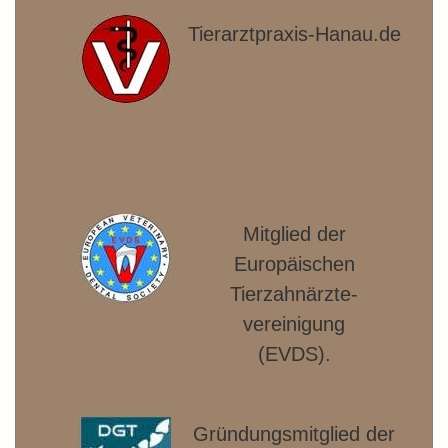
Tierarztpraxis-Hanau.de
Mitglied der
Europäischen
Tierzahnärzte­
vereinigung
(EVDS).
Gründungsmitglied der