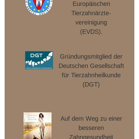
Europäischen
Tierzahnärzte­
vereinigung
(EVDS).
Gründungsmitglied der
Deut­schen Gesellschaft
für Tierzahnheilkunde
(DGT)
Auf dem Weg zu einer
besseren
Zahngesundheit