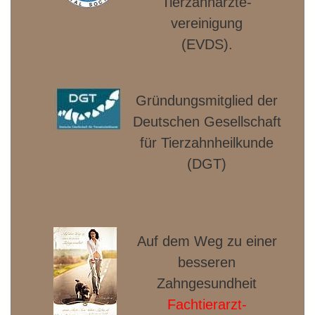
Tierzahnärzte­
vereinigung
(EVDS).
Gründungsmitglied der
Deut­schen Gesellschaft
für Tierzahnheilkunde
(DGT)
Auf dem Weg zu einer
besseren
Zahngesundheit
Fachtierarzt-