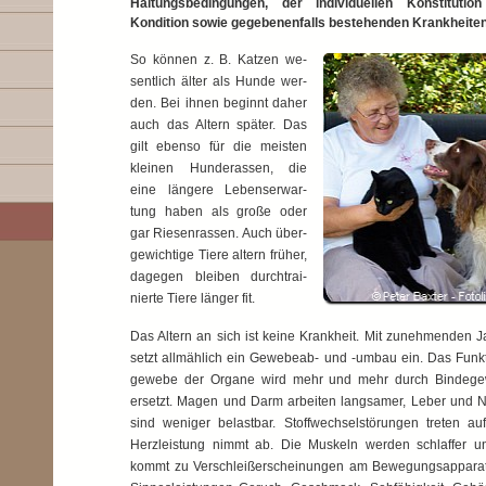
Haltungsbedingungen, der individuellen Konstitutio
Kondition sowie gegebenenfalls bestehenden Krankheiten
So können z. B. Katzen we­
sent­lich älter als Hunde wer­
den. Bei ihnen beginnt da­her
auch das Altern spä­ter. Das
gilt ebenso für die meis­ten
kleinen Hun­de­ras­sen, die
eine längere Le­bens­er­war­
tung ha­ben als große oder
gar Rie­sen­ras­sen. Auch über­
ge­wich­ti­ge Tiere altern früher,
dagegen bleiben durch­trai­
nier­te Tiere länger fit.
Das Altern an sich ist keine Krankheit. Mit zunehmenden 
setzt allmählich ein Gewebeab- und -umbau ein. Das Funk­
ge­we­be der Organe wird mehr und mehr durch Bin­de­g
ersetzt. Magen und Darm arbeiten langsamer, Leber und N
sind weniger belastbar. Stoffwechselstörungen treten auf
Herzleistung nimmt ab. Die Muskeln werden schlaffer u
kommt zu Verschleißerscheinungen am Be­we­gungs­apparat