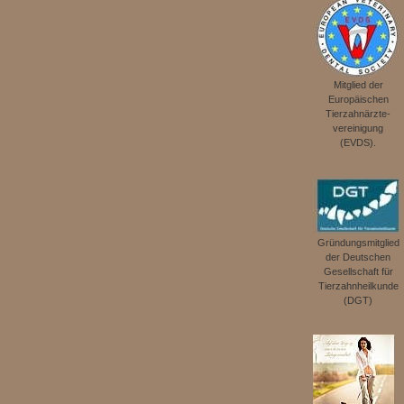
Mitglied der
Europäischen
Tierzahnärzte­
vereinigung
(EVDS).
Gründungsmitglied
der Deut­schen
Gesellschaft für
Tierzahnheilkunde
(DGT)