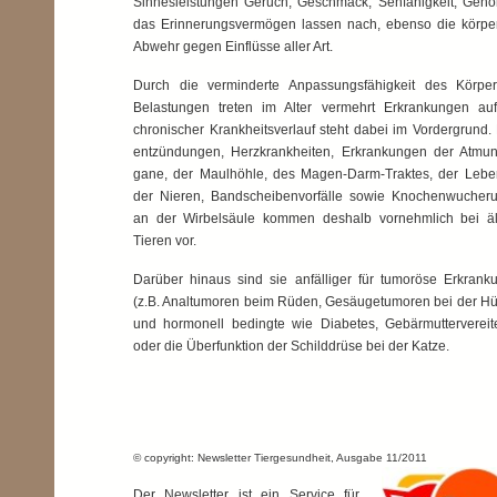
Sinnesleistungen Geruch, Geschmack, Sehfähigkeit, Gehö
das Erinnerungsvermögen lassen nach, ebenso die körper
Abwehr gegen Einflüsse aller Art.
Durch die verminderte Anpassungsfähigkeit des Körpe
Belastungen treten im Alter vermehrt Erkrankungen auf
chronischer Krankheitsverlauf steht dabei im Vordergrund.
entzündungen, Herzkrankheiten, Erkrankungen der At­mung
gane, der Maulhöhle, des Magen-Darm-Traktes, der Lebe
der Nieren, Bandscheibenvorfälle sowie Knoch­en­wu­cher­
an der Wirbelsäule kommen deshalb vornehmlich bei äl
Tieren vor.
Darüber hinaus sind sie anfälliger für tumoröse Erkrank
(z.B. Analtumoren beim Rüden, Gesäugetumoren bei der Hü
und hormonell bedingte wie Diabetes, Gebärmuttervereit
oder die Überfunktion der Schilddrüse bei der Katze.
© copyright: Newsletter Tiergesundheit, Ausgabe 11/2011
Der Newsletter ist ein Service für