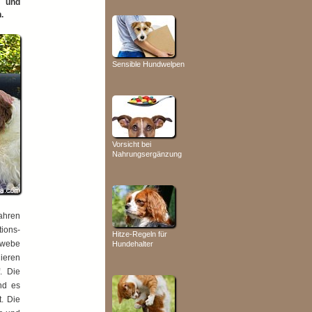
n und
.
Sensible Hundwelpen
Vorsicht bei
Nahrungsergänzung
Jahren
tions­
Hitze-Regeln für
ewebe
Hundehalter
ieren
. Die
nd es
. Die