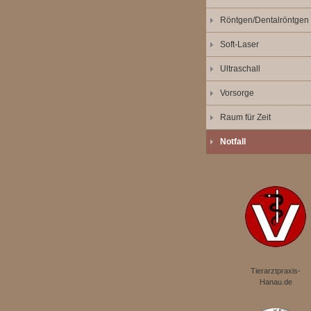
Röntgen/Dentalröntgen
Soft-Laser
Ultraschall
Vorsorge
Raum für Zeit
Notfall
Tierarztpraxis-
Hanau.de