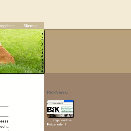
nangebote
Sitemap
Pet-News:
`... umgehend die
ozess
Polizei rufen !`
echt,