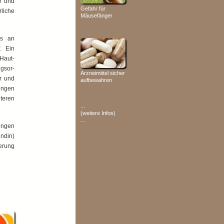
r und
Gefahr für
liche
Mäusefänger
rs an
. Ein
 Haut­
s­or­
Arzneimittel sicher
r und
aufbewahren
ung­en
teren
...
(weitere Infos)
...
ungen
ndin)
erung