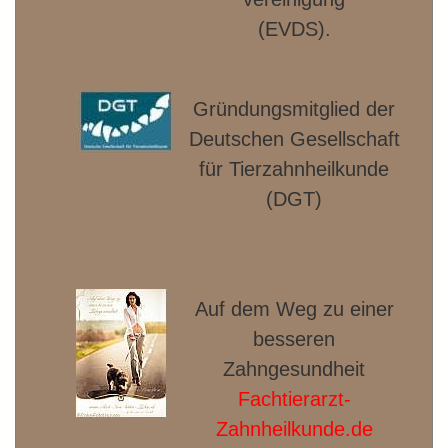
(EVDS).
Gründungsmitglied der
Deut­schen Gesellschaft
für Tierzahnheilkunde
(DGT)
Auf dem Weg zu einer
besseren
Zahngesundheit
Fachtierarzt-
Zahnheilkunde.de