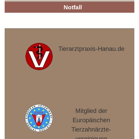
Notfall
Tierarztpraxis-Hanau.de
Mitglied der
Europäischen
Tierzahnärzte­
vereinigung