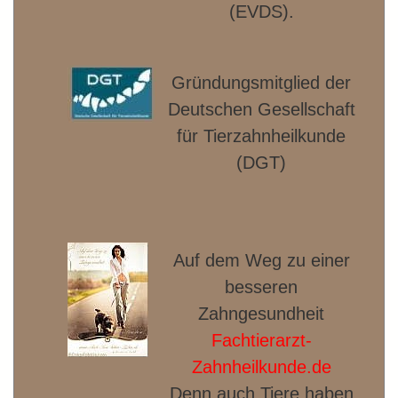
(EVDS).
Gründungsmitglied der
Deut­schen Gesellschaft
für Tierzahnheilkunde
(DGT)
Auf dem Weg zu einer
besseren
Zahngesundheit
Fachtierarzt-
Zahnheilkunde.de
Denn auch Tiere haben