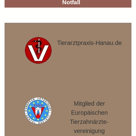
Notfall
Tierarztpraxis-Hanau.de
Mitglied der
Europäischen
Tierzahnärzte­
vereinigung