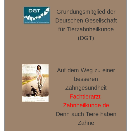
Gründungsmitglied der
Deut­schen Gesellschaft
für Tierzahnheilkunde
(DGT)
Auf dem Weg zu einer
besseren
Zahngesundheit
Fachtierarzt-
Zahnheilkunde.de
Denn auch Tiere haben
Zähne