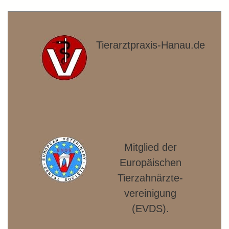
Tierarztpraxis-Hanau.de
Mitglied der
Europäischen
Tierzahnärzte­
vereinigung
(EVDS).