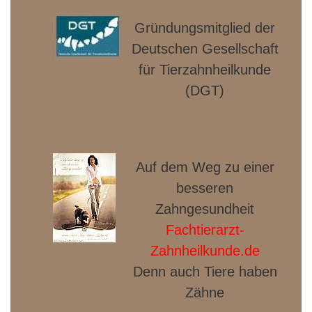
Gründungsmitglied der
Deut­schen Gesellschaft
für Tierzahnheilkunde
(DGT)
Auf dem Weg zu einer
besseren
Zahngesundheit
Fachtierarzt-
Zahnheilkunde.de
Denn auch Tiere haben
Zähne