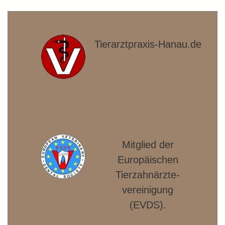
Tierarztpraxis-Hanau.de
Mitglied der
Europäischen
Tierzahnärzte­
vereinigung
(EVDS).