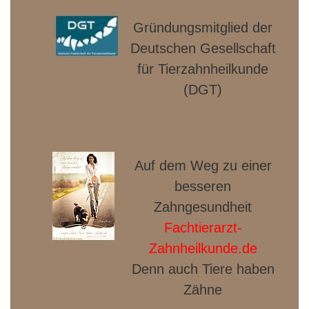
Gründungsmitglied der
Deut­schen Gesellschaft
für Tierzahnheilkunde
(DGT)
Auf dem Weg zu einer
besseren
Zahngesundheit
Fachtierarzt-
Zahnheilkunde.de
Denn auch Tiere haben
Zähne