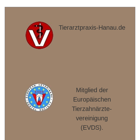
Tierarztpraxis-Hanau.de
Mitglied der
Europäischen
Tierzahnärzte­
vereinigung
(EVDS).