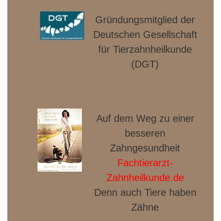
Gründungsmitglied der
Deut­schen Gesellschaft
für Tierzahnheilkunde
(DGT)
Auf dem Weg zu einer
besseren
Zahngesundheit
Fachtierarzt-
Zahnheilkunde.de
Denn auch Tiere haben
Zähne