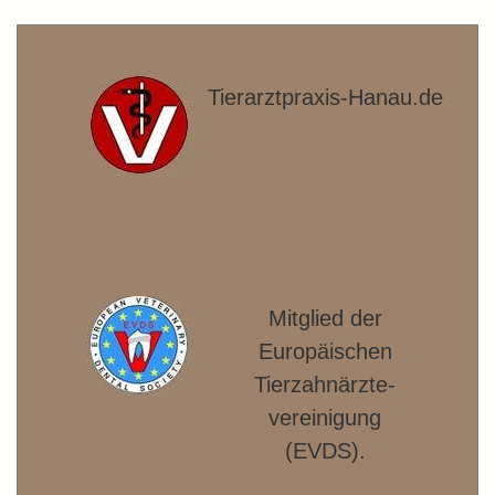
Tierarztpraxis-Hanau.de
Mitglied der
Europäischen
Tierzahnärzte­
vereinigung
(EVDS).