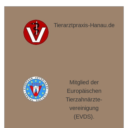
Tierarztpraxis-Hanau.de
Mitglied der
Europäischen
Tierzahnärzte­
vereinigung
(EVDS).