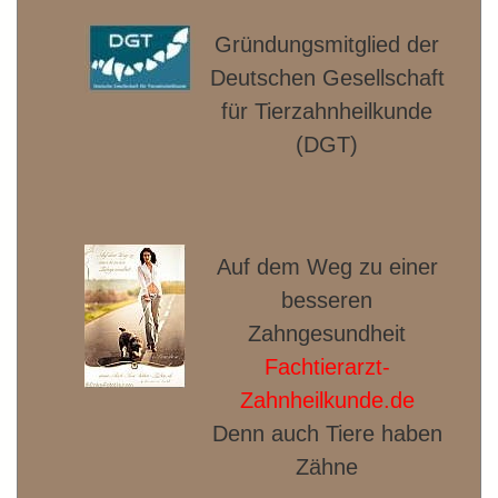
Gründungsmitglied der
Deut­schen Gesellschaft
für Tierzahnheilkunde
(DGT)
Auf dem Weg zu einer
besseren
Zahngesundheit
Fachtierarzt-
Zahnheilkunde.de
Denn auch Tiere haben
Zähne