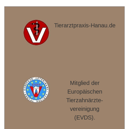
Tierarztpraxis-Hanau.de
Mitglied der
Europäischen
Tierzahnärzte­
vereinigung
(EVDS).