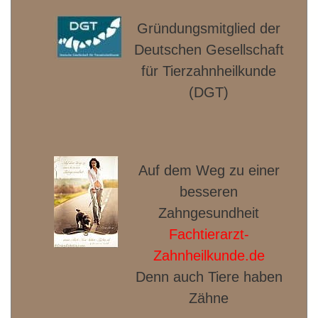
Gründungsmitglied der
Deut­schen Gesellschaft
für Tierzahnheilkunde
(DGT)
Auf dem Weg zu einer
besseren
Zahngesundheit
Fachtierarzt-
Zahnheilkunde.de
Denn auch Tiere haben
Zähne