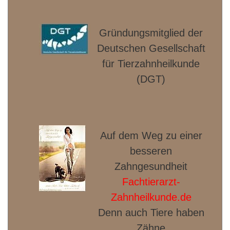
Gründungsmitglied der
Deut­schen Gesellschaft
für Tierzahnheilkunde
(DGT)
Auf dem Weg zu einer
besseren
Zahngesundheit
Fachtierarzt-
Zahnheilkunde.de
Denn auch Tiere haben
Zähne