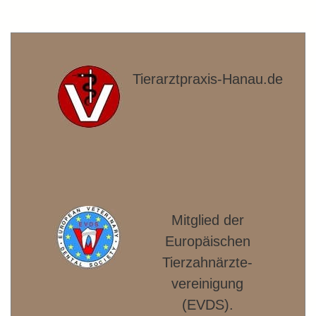
Tierarztpraxis-Hanau.de
Mitglied der
Europäischen
Tierzahnärzte­
vereinigung
(EVDS).