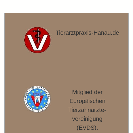
Tierarztpraxis-Hanau.de
Mitglied der
Europäischen
Tierzahnärzte­
vereinigung
(EVDS).