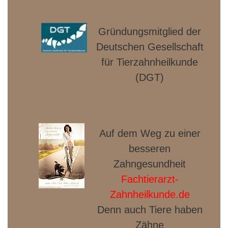
Gründungsmitglied der
Deut­schen Gesellschaft
für Tierzahnheilkunde
(DGT)
Auf dem Weg zu einer
besseren
Zahngesundheit
Fachtierarzt-
Zahnheilkunde.de
Denn auch Tiere haben
Zähne