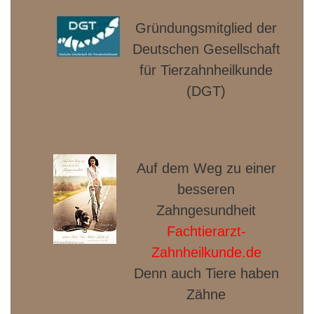
Gründungsmitglied der
Deut­schen Gesellschaft
für Tierzahnheilkunde
(DGT)
Auf dem Weg zu einer
besseren
Zahngesundheit
Fachtierarzt-
Zahnheilkunde.de
Denn auch Tiere haben
Zähne