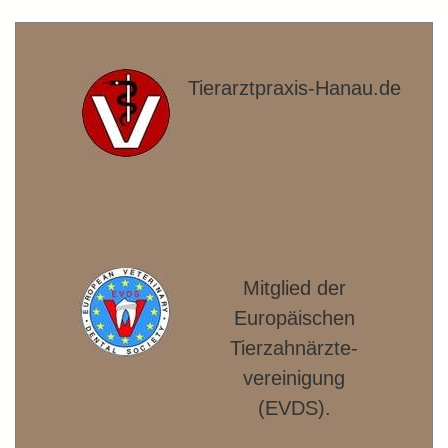
Tierarztpraxis-Hanau.de
Mitglied der
Europäischen
Tierzahnärzte­
vereinigung
(EVDS).