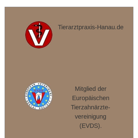
Tierarztpraxis-Hanau.de
Mitglied der
Europäischen
Tierzahnärzte­
vereinigung
(EVDS).