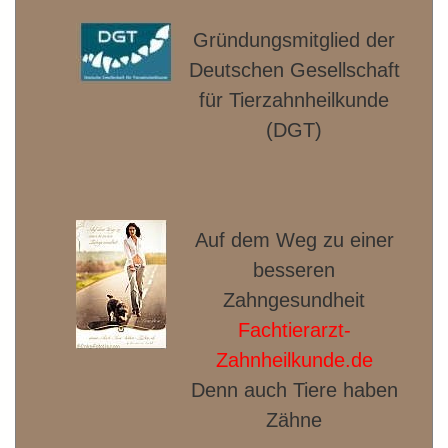
Gründungsmitglied der
Deut­schen Gesellschaft
für Tierzahnheilkunde
(DGT)
Auf dem Weg zu einer
besseren
Zahngesundheit
Fachtierarzt-
Zahnheilkunde.de
Denn auch Tiere haben
Zähne