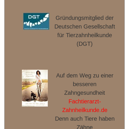
Gründungsmitglied der
Deut­schen Gesellschaft
für Tierzahnheilkunde
(DGT)
Auf dem Weg zu einer
besseren
Zahngesundheit
Fachtierarzt-
Zahnheilkunde.de
Denn auch Tiere haben
Zähne