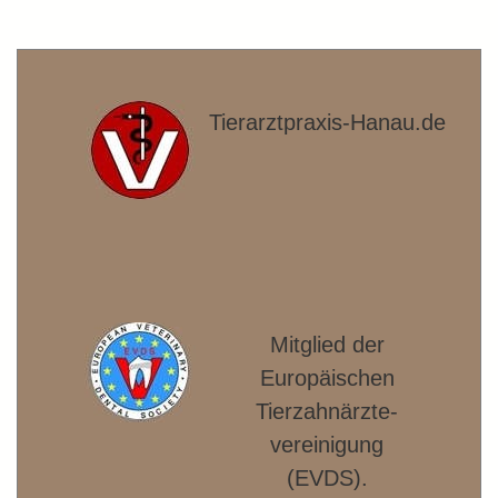
Tierarztpraxis-Hanau.de
Mitglied der
Europäischen
Tierzahnärzte­
vereinigung
(EVDS).